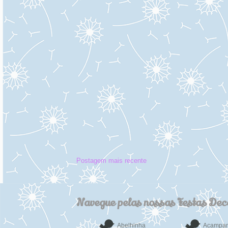
Postagem mais recente
Navegue pelas nossas Festas De
Abelhinha
Acampa