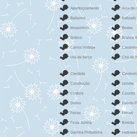
Aperfeiçoamento
Arca de 
Bailarina
batizado
bloquinhos
Bodas
Boteco
Branca 
Carros Vintage
Casamen
chá de berço
Chá de f
Cientista
Cinderel
Construção
convite
Costura
Country
Divino
Evento P
Feiras
Ferrari
Festa Junina
floresta
Galinha Pintadinha
Hallowe