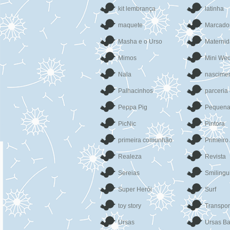
kit lembrança
latinha
maquete
Marcado
Masha e o Urso
Materni
Mimos
Mini We
Nala
nascime
Palhacinhos
parceria
Peppa Pig
Pequena
PicNic
Pintora
primeira comunhão
Primeiro
Realeza
Revista
Sereias
Smilingu
Super Herói
Surf
toy story
Transpor
Ursas
Ursas Ba