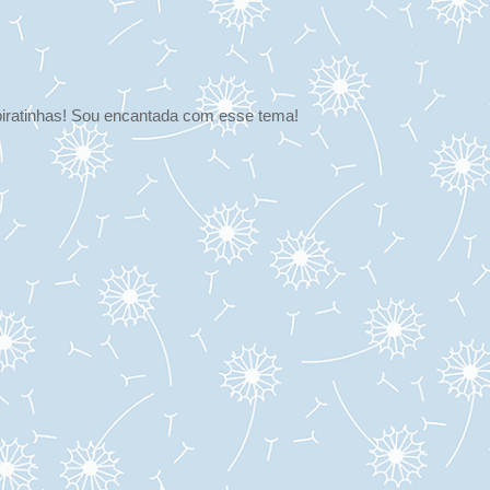
iratinhas! Sou encantada com esse tema!