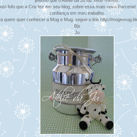
jeitinho que o Ateliê da Ju faz seus mimos.
ost fofo que a Cris fez em seu blog, sobre essa mais nova Parceria! C
confiança em meu trabalho.
a quem quer conhecer a Mog e Mug, segue o link http://mogemug.b
Bjs
Ju