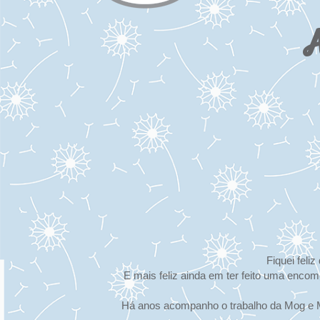
A
Fiquei feli
E mais feliz ainda em ter feito uma encom
Há anos acompanho o trabalho da Mog e Mu