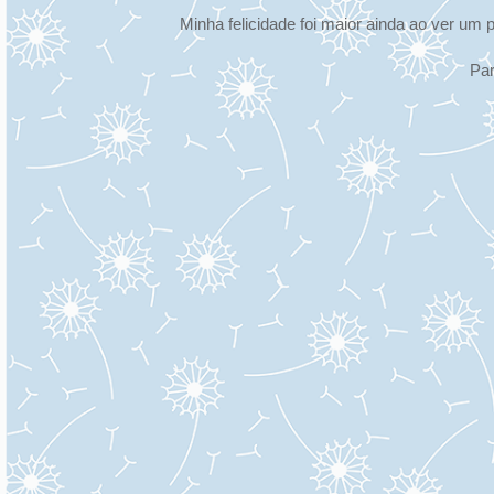
Minha felicidade foi maior ainda ao ver um p
Par