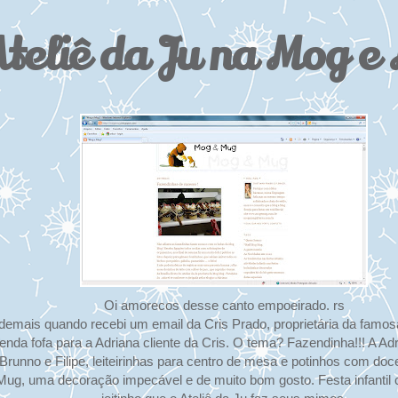
teliê da Ju na Mog e
Oi amorecos desse canto empoeirado. rs
z demais quando recebi um email da Cris Prado, proprietária da fam
enda fofa para a Adriana cliente da Cris. O tema? Fazendinha!!! A Ad
Brunno e Filipe, leiteirinhas para centro de mesa e potinhos com doce 
g, uma decoração impecável e de muito bom gosto. Festa infantil co