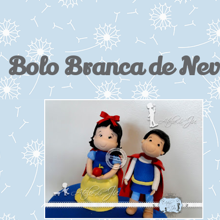
Bolo Branca de Nev