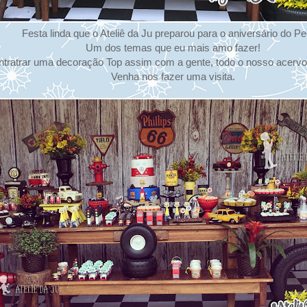
Festa linda que o Ateliê da Ju preparou para o aniversário do Pe
Um dos temas que eu mais amo fazer!
tratrar uma decoração Top assim com a gente, todo o nosso acervo e
Venha nos fazer uma visita.