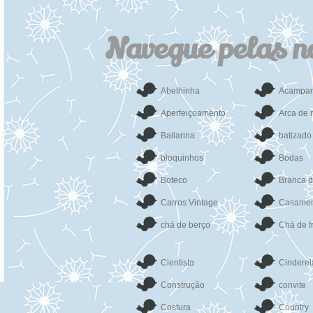
Navegue pelas n
Abelhinha
Acampa
Aperfeiçoamento
Arca de 
Bailarina
batizado
bloquinhos
Bodas
Boteco
Branca 
Carros Vintage
Casamen
chá de berço
Chá de f
Cientista
Cinderel
Construção
convite
Costura
Country