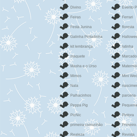
Divino
Evento P
Feiras
Ferrari
Festa Junina
floresta
Galinha Pintadinha
Hallowe
kit lembrança
latinha
maquete
Marcado
Masha e o Urso
Materni
Mimos
Mini We
Nala
nascime
Palhacinhos
parceria
Peppa Pig
Pequena
PicNic
Pintora
primeira comunhão
Primeiro
Realeza
Revista