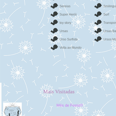
Sereias
Smilingu
Super Herói
Surf
toy story
Transpor
Ursas
Ursas Ba
Urso Surfista
Ursos Ma
Volta ao Mundo
Mais Visitadas
Mês de Festa!!!