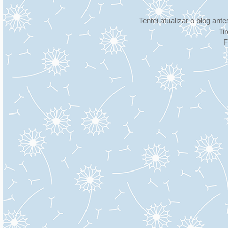
Tentei atualizar o blog an
Ti
F