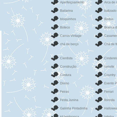
Aperfeiçoamento
Arca de 
Bailarina
batizado
bloquinhos
Bodas
Boteco
Branca 
Carros Vintage
Casamen
chá de berço
Chá de f
Cientista
Cinderel
Construção
convite
Costura
Country
Divino
Evento P
Feiras
Ferrari
Festa Junina
floresta
Galinha Pintadinha
Hallowe
kit lembrança
latinha