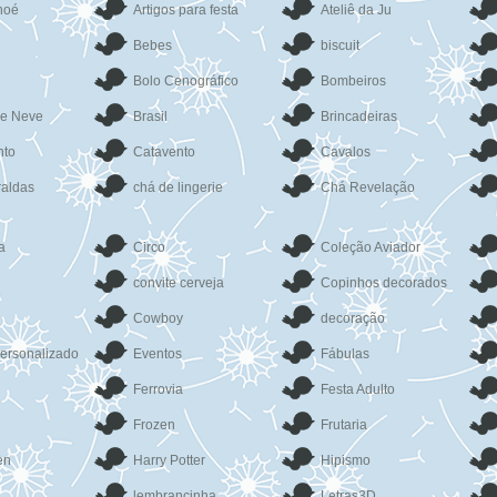
noé
Artigos para festa
Ateliê da Ju
Bebes
biscuit
Bolo Cenográfico
Bombeiros
de Neve
Brasil
Brincadeiras
to
Catavento
Cavalos
raldas
chá de lingerie
Chá Revelação
a
Circo
Coleção Aviador
convite cerveja
Copinhos decorados
Cowboy
decoração
ersonalizado
Eventos
Fábulas
Ferrovia
Festa Adulto
Frozen
Frutaria
en
Harry Potter
Hipismo
lembrancinha
Letras3D