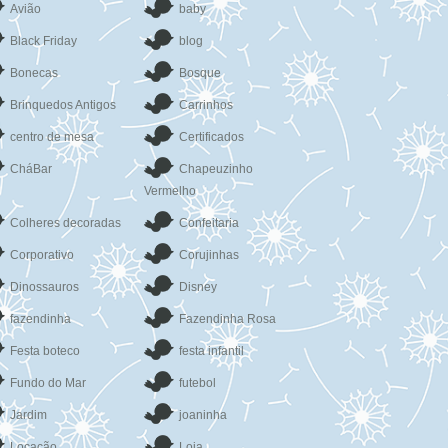
Avião
baby
Black Friday
blog
Bonecas
Bosque
Brinquedos Antigos
Carrinhos
centro de mesa
Certificados
CháBar
Chapeuzinho
Vermelho
Colheres decoradas
Confeitaria
Corporativo
Corujinhas
Dinossauros
Disney
fazendinha
Fazendinha Rosa
Festa boteco
festa infantil
Fundo do Mar
futebol
Jardim
joaninha
Locação
Loja