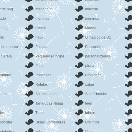
r de pág
marinheiro
marmita
dade
meninas
meninos
dding
minnie
Moana
nto
navy
O mágico de Oz
 de sucesso
Páscoa
Passarinho
 Sereia
Pequeno Príncipe
personalizados
Pipa
pirata
 Aninho
Princesas
Promoção
Rótulos
safari
idos
Só um bolinho
Sold.Chumbo
Tartarugas Ninjas
teen
tes
Trem
tubete
lonistas
Ursas Confeiteiras
Ursinhos
rinheiros
vela
Viagem