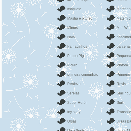
maquete
Marcado
Masha e o Urso
Materni
Mimos
Mini We
Nala
nascime
Palhacinhos
parceria
Peppa Pig
Pequena
PicNic
Pintora
primeira comunhão
Primeiro
Realeza
Revista
Sereias
Smilingu
Super Herói
Surf
toy story
Transpor
Ursas
Ursas Ba
Urso Surfista
Ursos Ma