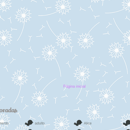
Página inicial
coradas
mento
adulto
Alice