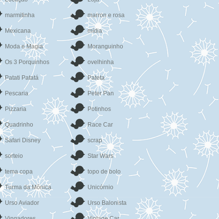
marmitinha
marron e rosa
Mexicana
mídia
Moda e Magia
Moranguinho
Os 3 Porquinhos
ovelhinha
Patati Patatá
Pateta
Pescaria
Peter Pan
Pizzaria
Potinhos
Quadrinho
Race Car
Safari Disney
scrap
sorteio
Star Wars
tema copa
topo de bolo
Turma da Mônica
Unicórnio
Urso Aviador
Urso Balonista
Vingadores
Vintage Car