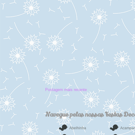
Postagem mais recente
Navegue pelas nossas Festas De
Abelhinha
Acampa