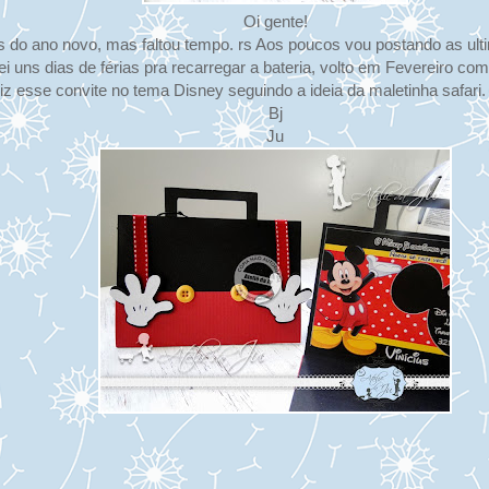
Oi gente!
tes do ano novo, mas faltou tempo. rs Aos poucos vou postando as u
rei uns dias de férias pra recarregar a bateria, volto em Fevereiro co
iz esse convite no tema Disney seguindo a ideia da maletinha safari.
Bj
Ju