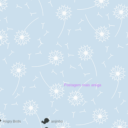
Postagem mais antiga
Angry Birds
anjinho