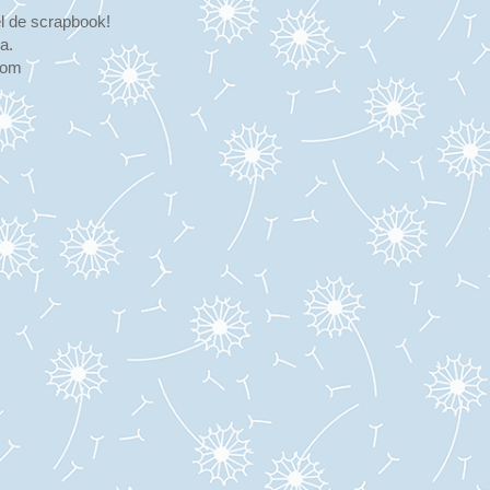
l de scrapbook!
a.
com