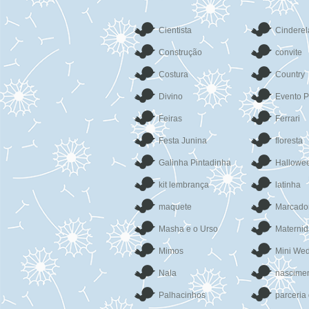
Cientista
Cinderel
Construção
convite
Costura
Country
Divino
Evento P
Feiras
Ferrari
Festa Junina
floresta
Galinha Pintadinha
Hallowe
kit lembrança
latinha
maquete
Marcado
Masha e o Urso
Materni
Mimos
Mini We
Nala
nascime
Palhacinhos
parceria