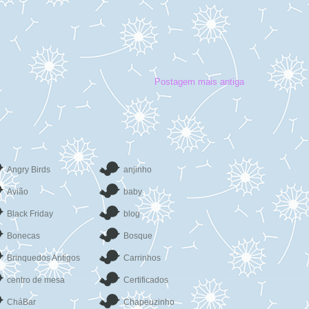
Postagem mais antiga
Angry Birds
anjinho
Avião
baby
Black Friday
blog
Bonecas
Bosque
Brinquedos Antigos
Carrinhos
centro de mesa
Certificados
CháBar
Chapeuzinho