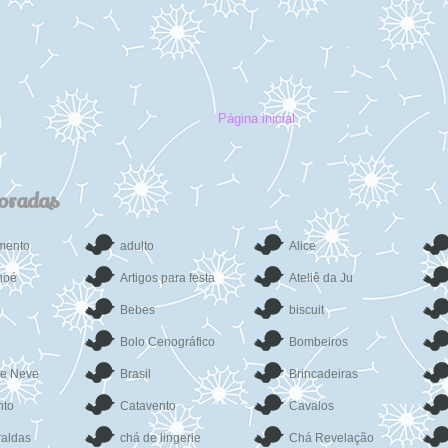
Página inicial
coradas
mento
adulto
Alice
noé
Artigos para festa
Ateliê da Ju
Bebes
biscuit
Bolo Cenográfico
Bombeiros
de Neve
Brasil
Brincadeiras
to
Catavento
Cavalos
raldas
chá de lingerie
Chá Revelação