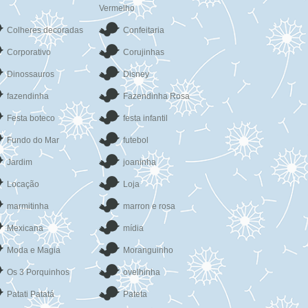
Vermelho
Colheres decoradas
Confeitaria
Corporativo
Corujinhas
Dinossauros
Disney
fazendinha
Fazendinha Rosa
Festa boteco
festa infantil
Fundo do Mar
futebol
Jardim
joaninha
Locação
Loja
marmitinha
marron e rosa
Mexicana
mídia
Moda e Magia
Moranguinho
Os 3 Porquinhos
ovelhinha
Patati Patatá
Pateta