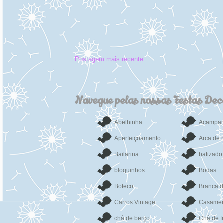
Postagem mais recente
Navegue pelas nossas Festas De
Abelhinha
Acampa
Aperfeiçoamento
Arca de 
Bailarina
batizado
bloquinhos
Bodas
Boteco
Branca 
Carros Vintage
Casamen
chá de berço
Chá de f