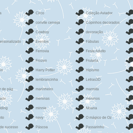
a
Circo
Coleção Aviador
convite cerveja
Copinhos decorados
Cowboy
decoração
ersonalizado
Eventos
Fábulas
Ferrovia
Festa Adulto
Frozen
Frutaria
en
Harry Potter
Hipismo
lembrancinha
Letras3D
r de pág
marinheiro
marmita
dade
meninas
meninos
dding
minnie
Moana
nto
navy
O mágico de Oz
 de sucesso
Páscoa
Passarinho