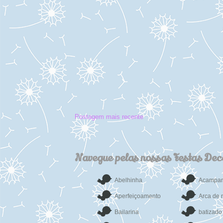
Postagem mais recente
Navegue pelas nossas Festas De
Abelhinha
Acampa
Aperfeiçoamento
Arca de 
Bailarina
batizado