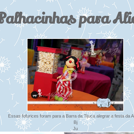
Palhacinhas para Ali
Essas fofurices foram para a Barra da Tijuca alegrar a festa da Al
Bj
Ju