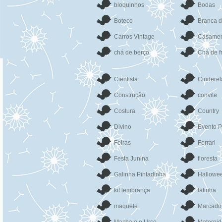
bloquinhos
Bodas
Boteco
Branca 
Carros Vintage
Casamen
chá de berço
Chá de f
Cientista
Cinderel
Construção
convite
Costura
Country
Divino
Evento P
Feiras
Ferrari
Festa Junina
floresta
Galinha Pintadinha
Hallowe
kit lembrança
latinha
maquete
Marcado