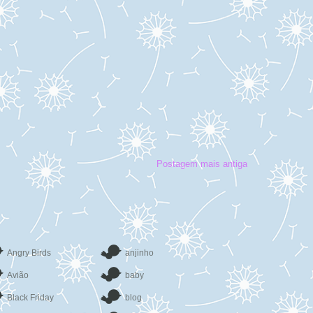
Postagem mais antiga
Angry Birds
anjinho
Avião
baby
Black Friday
blog