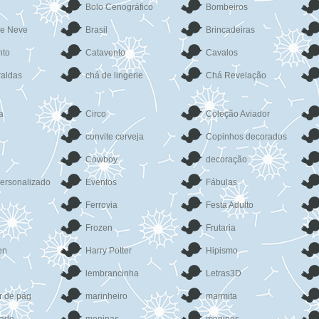
Bolo Cenográfico
Bombeiros
de Neve
Brasil
Brincadeiras
to
Catavento
Cavalos
raldas
chá de lingerie
Chá Revelação
a
Circo
Coleção Aviador
convite cerveja
Copinhos decorados
Cowboy
decoração
ersonalizado
Eventos
Fábulas
Ferrovia
Festa Adulto
Frozen
Frutaria
en
Harry Potter
Hipismo
lembrancinha
Letras3D
r de pág
marinheiro
marmita