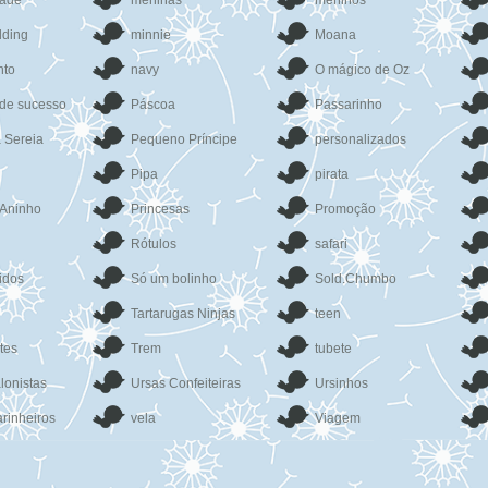
dade
meninas
meninos
dding
minnie
Moana
nto
navy
O mágico de Oz
 de sucesso
Páscoa
Passarinho
 Sereia
Pequeno Príncipe
personalizados
Pipa
pirata
 Aninho
Princesas
Promoção
Rótulos
safari
idos
Só um bolinho
Sold.Chumbo
Tartarugas Ninjas
teen
tes
Trem
tubete
lonistas
Ursas Confeiteiras
Ursinhos
rinheiros
vela
Viagem