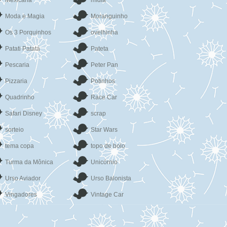
Mexicana
mídia
Moda e Magia
Moranguinho
Os 3 Porquinhos
ovelhinha
Patati Patatá
Pateta
Pescaria
Peter Pan
Pizzaria
Potinhos
Quadrinho
Race Car
Safari Disney
scrap
sorteio
Star Wars
tema copa
topo de bolo
Turma da Mônica
Unicórnio
Urso Aviador
Urso Balonista
Vingadores
Vintage Car