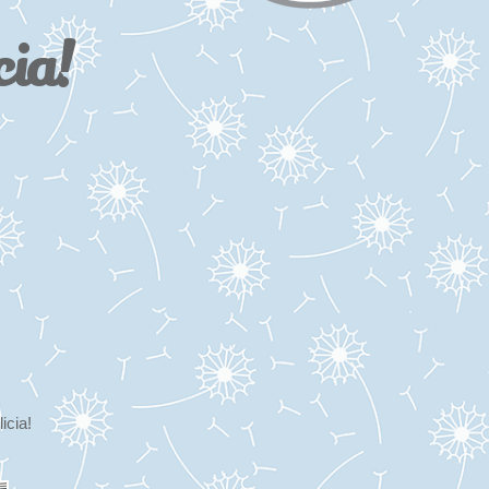
cia!
icia!