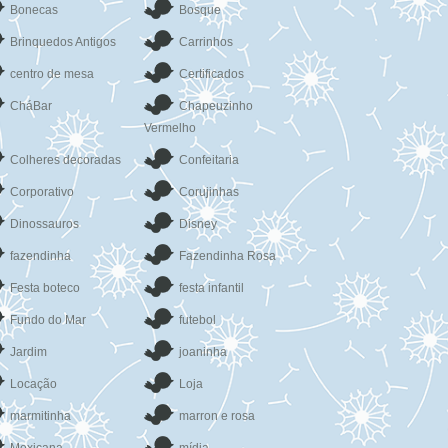
Bonecas
Bosque
Brinquedos Antigos
Carrinhos
centro de mesa
Certificados
CháBar
Chapeuzinho
Vermelho
Colheres decoradas
Confeitaria
Corporativo
Corujinhas
Dinossauros
Disney
fazendinha
Fazendinha Rosa
Festa boteco
festa infantil
Fundo do Mar
futebol
Jardim
joaninha
Locação
Loja
marmitinha
marron e rosa