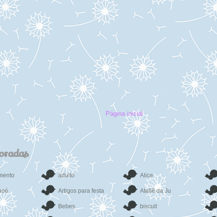
Página inicial
coradas
mento
adulto
Alice
noé
Artigos para festa
Ateliê da Ju
Bebes
biscuit