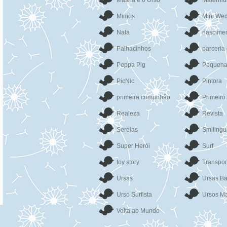
Masha e o Urso
Materni
Mimos
Mini We
Nala
nascime
Palhacinhos
parceria
Peppa Pig
Pequena
PicNic
Pintora
primeira comunhão
Primeiro
Realeza
Revista
Sereias
Smilingu
Super Herói
Surf
toy story
Transpor
Ursas
Ursas Ba
Urso Surfista
Ursos Ma
Volta ao Mundo