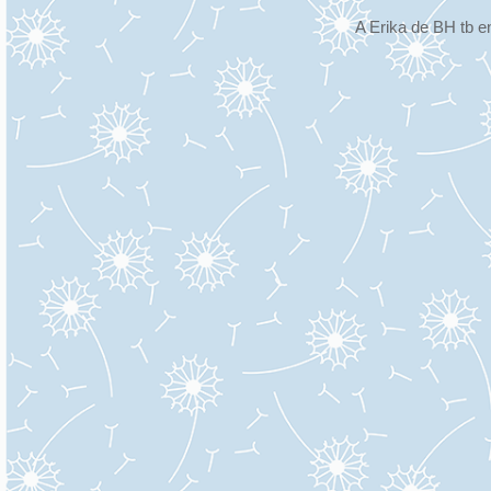
A Erika de BH tb e