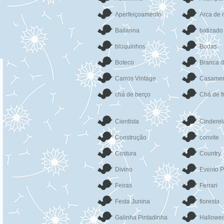
Aperfeiçoamento
Arca de 
Bailarina
batizado
bloquinhos
Bodas
Boteco
Branca 
Carros Vintage
Casamen
chá de berço
Chá de f
Cientista
Cinderel
Construção
convite
Costura
Country
Divino
Evento P
Feiras
Ferrari
Festa Junina
floresta
Galinha Pintadinha
Hallowe