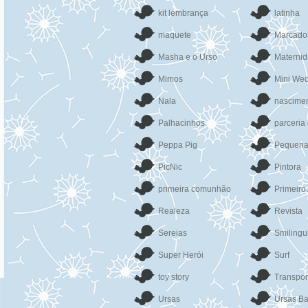
kit lembrança
latinha
maquete
Marcado
Masha e o Urso
Materni
Mimos
Mini We
Nala
nascime
Palhacinhos
parceria
Peppa Pig
Pequena
PicNic
Pintora
primeira comunhão
Primeiro
Realeza
Revista
Sereias
Smilingu
Super Herói
Surf
toy story
Transpor
Ursas
Ursas Ba