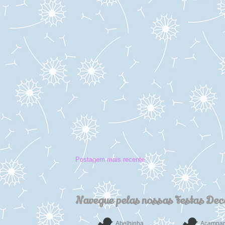
Postagem mais recente
Navegue pelas nossas Festas De
Abelhinha
Acampa