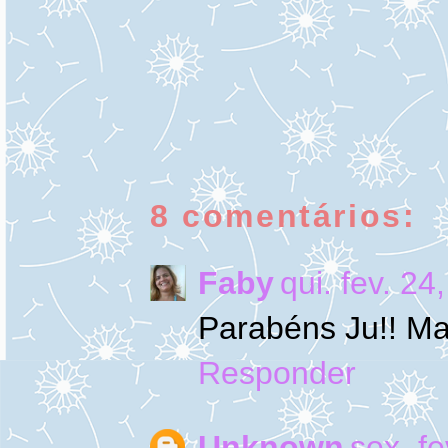
8 comentários:
Faby
qui. fev. 2
Parabéns Ju!! Ma
Responder
Unknown
sex. f