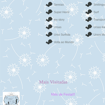
Sereias
Smilingu
Super Herói
Surf
toy story
Transpor
Ursas
Ursas Ba
Urso Surfista
Ursos Ma
Volta ao Mundo
Mais Visitadas
Mês de Festa!!!