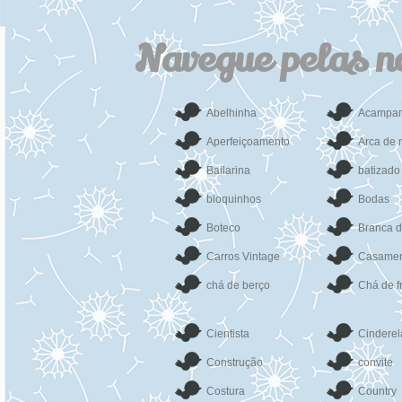
Navegue pelas n
Abelhinha
Acampa
Aperfeiçoamento
Arca de 
Bailarina
batizado
bloquinhos
Bodas
Boteco
Branca 
Carros Vintage
Casamen
chá de berço
Chá de f
Cientista
Cinderel
Construção
convite
Costura
Country