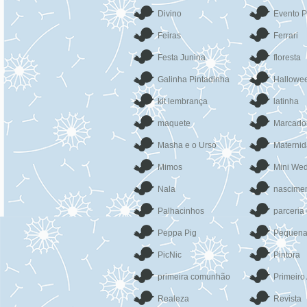
Divino
Evento P
Feiras
Ferrari
Festa Junina
floresta
Galinha Pintadinha
Hallowe
kit lembrança
latinha
maquete
Marcado
Masha e o Urso
Materni
Mimos
Mini We
Nala
nascime
Palhacinhos
parceria
Peppa Pig
Pequena
PicNic
Pintora
primeira comunhão
Primeiro
Realeza
Revista