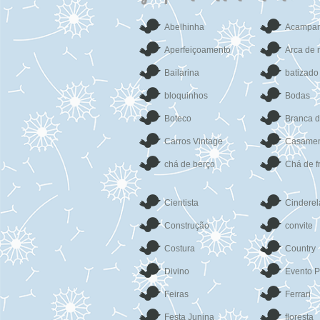
Abelhinha
Acampa
Aperfeiçoamento
Arca de 
Bailarina
batizado
bloquinhos
Bodas
Boteco
Branca 
Carros Vintage
Casamen
chá de berço
Chá de f
Cientista
Cinderel
Construção
convite
Costura
Country
Divino
Evento P
Feiras
Ferrari
Festa Junina
floresta