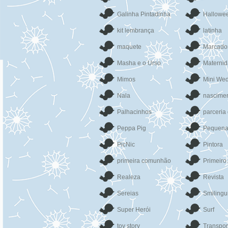
Galinha Pintadinha
Hallowe
kit lembrança
latinha
maquete
Marcado
Masha e o Urso
Materni
Mimos
Mini We
Nala
nascime
Palhacinhos
parceria
Peppa Pig
Pequena
PicNic
Pintora
primeira comunhão
Primeiro
Realeza
Revista
Sereias
Smilingu
Super Herói
Surf
toy story
Transpor