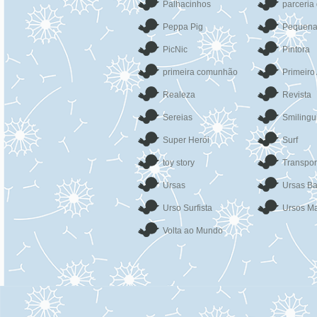
Palhacinhos
parceria
Peppa Pig
Pequena
PicNic
Pintora
primeira comunhão
Primeiro
Realeza
Revista
Sereias
Smilingu
Super Herói
Surf
toy story
Transpor
Ursas
Ursas Ba
Urso Surfista
Ursos Ma
Volta ao Mundo