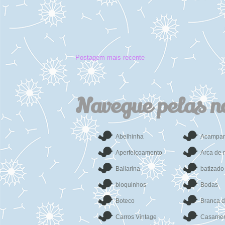
Postagem mais recente
Navegue pelas n
Abelhinha
Acampa
Aperfeiçoamento
Arca de 
Bailarina
batizado
bloquinhos
Bodas
Boteco
Branca 
Carros Vintage
Casamen