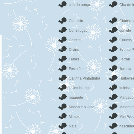
chá de berço
Chá de f
Cientista
Cinderel
Construção
convite
Costura
Country
Divino
Evento P
Feiras
Ferrari
Festa Junina
floresta
Galinha Pintadinha
Hallowe
kit lembrança
latinha
maquete
Marcado
Masha e o Urso
Materni
Mimos
Mini We
Nala
nascime